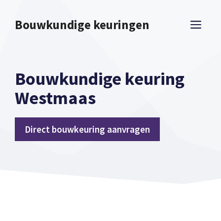
Spring
naar
Bouwkundige keuringen
ME
inhoud
Bouwkundige keuring
Westmaas
Direct bouwkeuring aanvragen