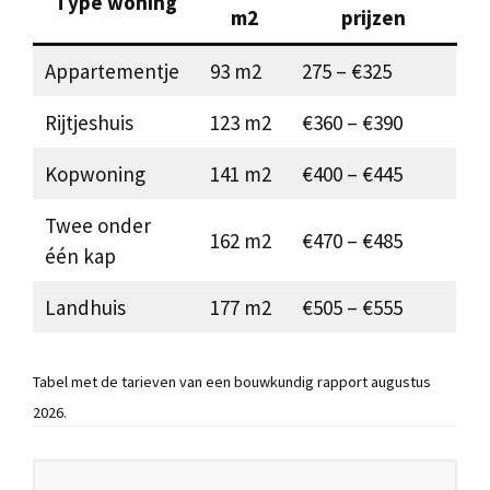
Type woning
m2
prijzen
Appartementje
93 m2
275 – €325
Rijtjeshuis
123 m2
€360 – €390
Kopwoning
141 m2
€400 – €445
Twee onder
162 m2
€470 – €485
één kap
Landhuis
177 m2
€505 – €555
Tabel met de tarieven van een bouwkundig rapport augustus
2026.