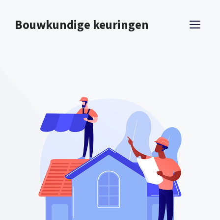
Spring
naar
Bouwkundige keuringen
ME
inhoud