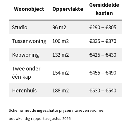
Gemiddelde
Woonobject
Oppervlakte
kosten
Studio
96 m2
€290 – €305
Tussenwoning
106 m2
€335 – €370
Kopwoning
132 m2
€425 – €430
Twee onder
154 m2
€455 – €490
één kap
Herenhuis
188 m2
€530 – €540
Schema met de ingeschatte prijzen / tarieven voor een
bouwkundig rapport augustus 2026.