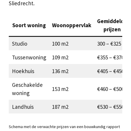
Sliedrecht.
Gemiddelde
Soort woning
Woonoppervlak
prijzen
Studio
100 m2
300 – €325
Tussenwoning
109 m2
€355 – €370
Hoekhuis
136 m2
€405 – €450
Geschakelde
153 m2
€460 – €500
woning
Landhuis
187 m2
€530 – €550
Schema met de verwachte prijzen van een bouwkundig rapport