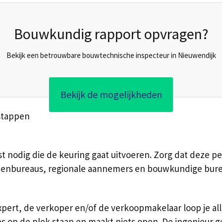
Bouwkundig rapport opvragen?
Bekijk een betrouwbare bouwtechnische inspecteur in Nieuwendijk
Bekijk de mogelijkheden
stappen
t nodig die de keuring gaat uitvoeren. Zorg dat deze pe
ctenbureaus, regionale aannemers en bouwkundige burea
ert, de verkoper en/of de verkoopmakelaar loop je alle
tjes op de plek staan en maakt niets open. De ingenieur 