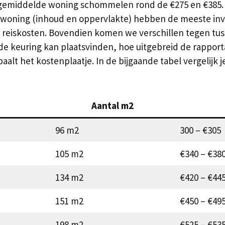
emiddelde woning schommelen rond de €275 en €385. D
woning (inhoud en oppervlakte) hebben de meeste invl
de reiskosten. Bovendien komen we verschillen tegen tus
e keuring kan plaatsvinden, hoe uitgebreid de rapporta
bepaalt het kostenplaatje. In de bijgaande tabel vergelij
Aantal m2
96 m2
300 – €305
105 m2
€340 – €38
134 m2
€420 – €44
151 m2
€450 – €49
198 m2
€525 – €53