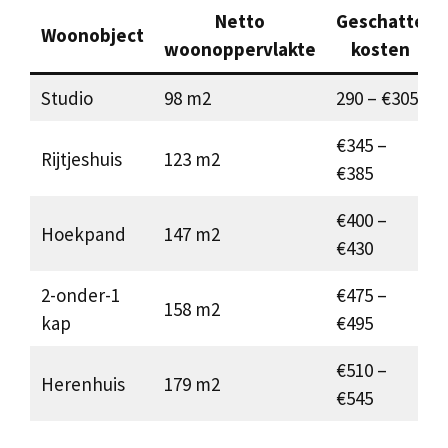
Netto
Geschatte
Woonobject
woonoppervlakte
kosten
Studio
98 m2
290 – €305
€345 –
Rijtjeshuis
123 m2
€385
€400 –
Hoekpand
147 m2
€430
2-onder-1
€475 –
158 m2
kap
€495
€510 –
Herenhuis
179 m2
€545