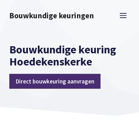
Spring
naar
Bouwkundige keuringen
ME
inhoud
Bouwkundige keuring
Hoedekenskerke
Direct bouwkeuring aanvragen