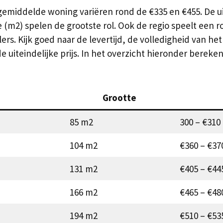
iddelde woning variëren rond de €335 en €455. De uitein
(m2) spelen de grootste rol. Ook de regio speelt een ro
lers. Kijk goed naar de levertijd, de volledigheid van h
n de uiteindelijke prijs. In het overzicht hieronder bere
Grootte
85 m2
300 – €310
104 m2
€360 – €37
131 m2
€405 – €44
166 m2
€465 – €48
194 m2
€510 – €53