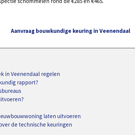
spectie schommelen rond de €285 en €465.
Aanvraag bouwkundige keuring in Veenendaal
 in Veenendaal regelen
kundig rapport?
sbureaus
uitvoeren?
nieuwbouwwoning laten uitvoeren
over de technische keuringen