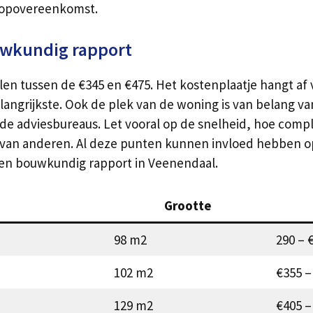
oopovereenkomst.
uwkundig rapport
 tussen de €345 en €475. Het kostenplaatje hangt af v
angrijkste. Ook de plek van de woning is van belang va
ende adviesbureaus. Let vooral op de snelheid, hoe compl
van anderen. Al deze punten kunnen invloed hebben op 
 een bouwkundig rapport in Veenendaal.
Grootte
98 m2
290 – 
102 m2
€355 –
129 m2
€405 –