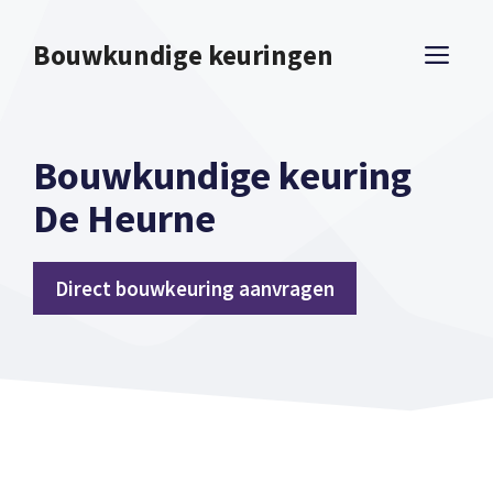
Spring
naar
Bouwkundige keuringen
ME
inhoud
Bouwkundige keuring
De Heurne
Direct bouwkeuring aanvragen