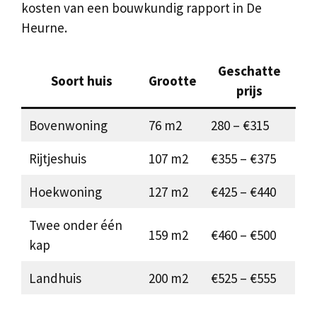
kosten van een bouwkundig rapport in De
Heurne.
Geschatte
Soort huis
Grootte
prijs
Bovenwoning
76 m2
280 – €315
Rijtjeshuis
107 m2
€355 – €375
Hoekwoning
127 m2
€425 – €440
Twee onder één
159 m2
€460 – €500
kap
Landhuis
200 m2
€525 – €555