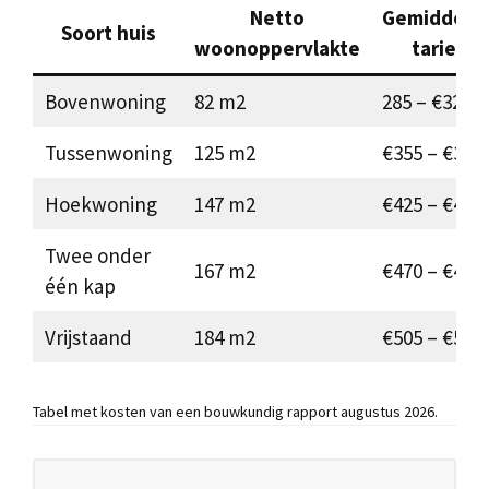
Netto
Gemiddeld
Soort huis
woonoppervlakte
tarief
Bovenwoning
82 m2
285 – €325
Tussenwoning
125 m2
€355 – €375
Hoekwoning
147 m2
€425 – €430
Twee onder
167 m2
€470 – €490
één kap
Vrijstaand
184 m2
€505 – €560
Tabel met kosten van een bouwkundig rapport augustus 2026.