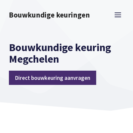
Spring
naar
Bouwkundige keuringen
ME
inhoud
Bouwkundige keuring
Megchelen
Direct bouwkeuring aanvragen