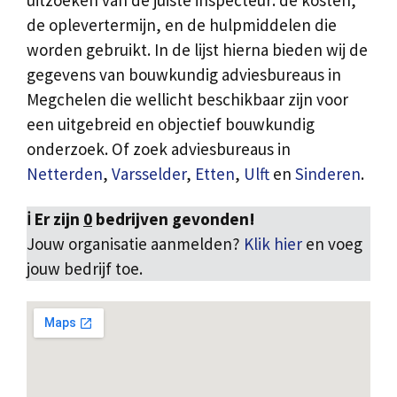
uitzoeken van de juiste inspecteur: de kosten,
de oplevertermijn, en de hulpmiddelen die
worden gebruikt. In de lijst hierna bieden wij de
gegevens van bouwkundig adviesbureaus in
Megchelen die wellicht beschikbaar zijn voor
een uitgebreid en objectief bouwkundig
onderzoek. Of zoek adviesbureaus in
Netterden
,
Varsselder
,
Etten
,
Ulft
en
Sinderen
.
ℹ️ Er zijn
0
bedrijven gevonden!
Jouw organisatie aanmelden?
Klik hier
en voeg
jouw bedrijf toe.