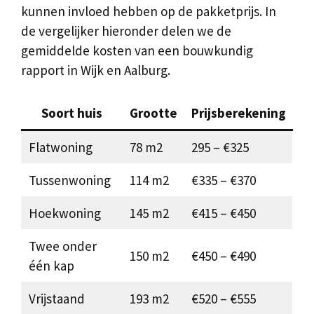
kunnen invloed hebben op de pakketprijs. In
de vergelijker hieronder delen we de
gemiddelde kosten van een bouwkundig
rapport in Wijk en Aalburg.
Soort huis
Grootte
Prijsberekening
Flatwoning
78 m2
295 – €325
Tussenwoning
114 m2
€335 – €370
Hoekwoning
145 m2
€415 – €450
Twee onder
150 m2
€450 – €490
één kap
Vrijstaand
193 m2
€520 – €555