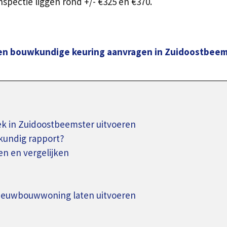
spectie liggen rond +/- €325 en €370.
en bouwkundige keuring aanvragen in Zuidoostbeem
 in Zuidoostbeemster uitvoeren
kundig rapport?
n en vergelijken
nieuwbouwwoning laten uitvoeren