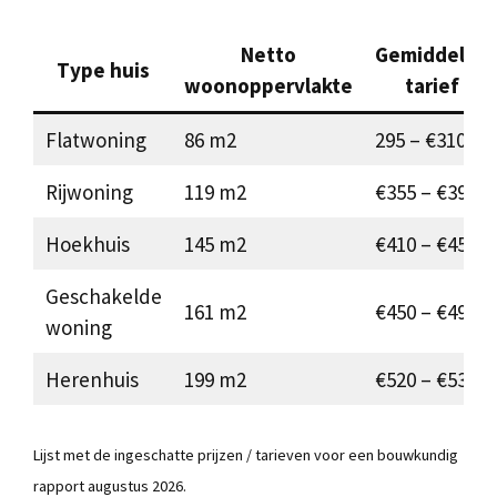
Netto
Gemiddelde
Type huis
woonoppervlakte
tarief
Flatwoning
86 m2
295 – €310
Rijwoning
119 m2
€355 – €390
Hoekhuis
145 m2
€410 – €450
Geschakelde
161 m2
€450 – €490
woning
Herenhuis
199 m2
€520 – €535
Lijst met de ingeschatte prijzen / tarieven voor een bouwkundig
rapport augustus 2026.