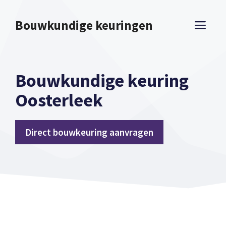
Spring
naar
Bouwkundige keuringen
ME
inhoud
Bouwkundige keuring
Oosterleek
Direct bouwkeuring aanvragen