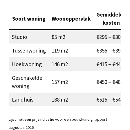
Gemiddelde
Soort woning
Woonoppervlak
kosten
Studio
85 m2
€295 – €305
Tussenwoning
119 m2
€355 – €390
Hoekwoning
146 m2
€415 – €440
Geschakelde
157 m2
€450 – €480
woning
Landhuis
188 m2
€515 – €545
Lijst met een prijsindicatie voor een bouwkundig rapport
augustus 2026.