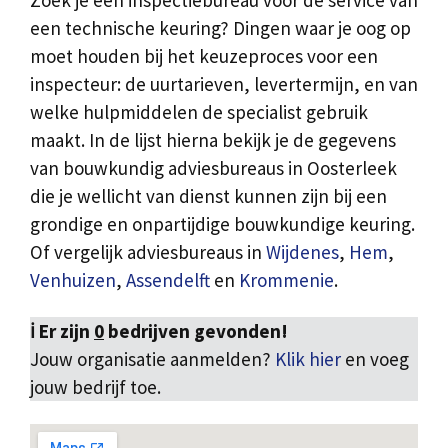
Zoek je een inspectiebureau voor de service van
een technische keuring? Dingen waar je oog op
moet houden bij het keuzeproces voor een
inspecteur: de uurtarieven, levertermijn, en van
welke hulpmiddelen de specialist gebruik
maakt. In de lijst hierna bekijk je de gegevens
van bouwkundig adviesbureaus in Oosterleek
die je wellicht van dienst kunnen zijn bij een
grondige en onpartijdige bouwkundige keuring.
Of vergelijk adviesbureaus in
Wijdenes
,
Hem
,
Venhuizen
,
Assendelft
en
Krommenie
.
ℹ️ Er zijn
0
bedrijven gevonden!
Jouw organisatie aanmelden?
Klik hier
en voeg
jouw bedrijf toe.