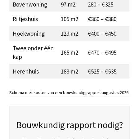
Bovenwoning
97 m2
280 – €325
Rijtjeshuis
105 m2
€360 – €380
Hoekwoning
129 m2
€400 – €450
Twee onder één
165 m2
€470 – €495
kap
Herenhuis
183 m2
€525 – €535
Schema met kosten van een bouwkundig rapport augustus 2026.
Bouwkundig rapport nodig?