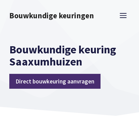
Spring
naar
Bouwkundige keuringen
ME
inhoud
Bouwkundige keuring
Saaxumhuizen
Direct bouwkeuring aanvragen