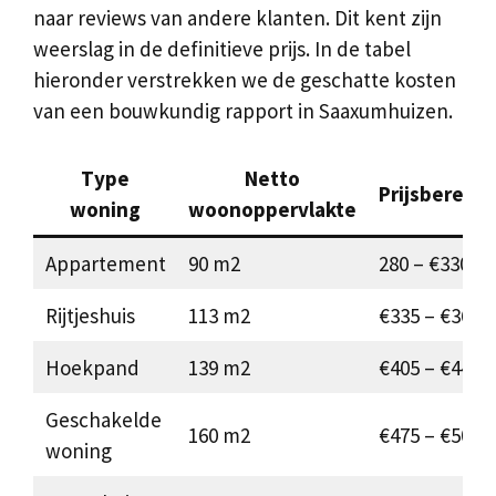
naar reviews van andere klanten. Dit kent zijn
weerslag in de definitieve prijs. In de tabel
hieronder verstrekken we de geschatte kosten
van een bouwkundig rapport in Saaxumhuizen.
Type
Netto
Prijsbereke
woning
woonoppervlakte
Appartement
90 m2
280 – €330
Rijtjeshuis
113 m2
€335 – €365
Hoekpand
139 m2
€405 – €445
Geschakelde
160 m2
€475 – €500
woning