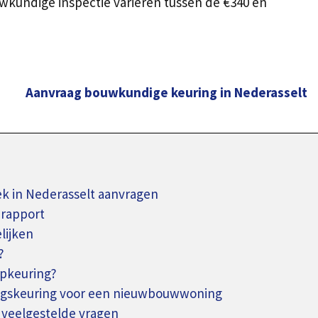
kundige inspectie variëren tussen de €340 en
Aanvraag bouwkundige keuring in Nederasselt
 in Nederasselt aanvragen
rapport
lijken
?
opkeuring?
ingskeuring voor een nieuwbouwwoning
 veelgestelde vragen