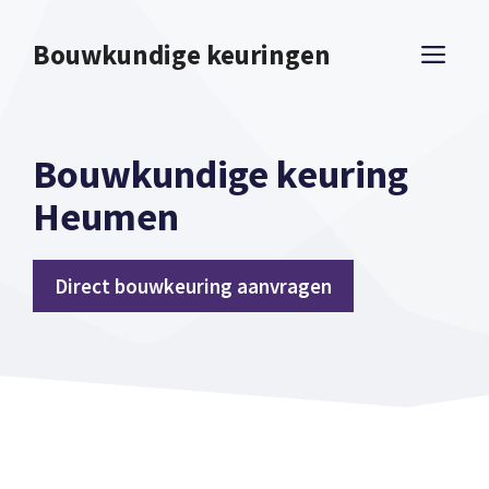
Spring
naar
Bouwkundige keuringen
ME
inhoud
Bouwkundige keuring
Heumen
Direct bouwkeuring aanvragen