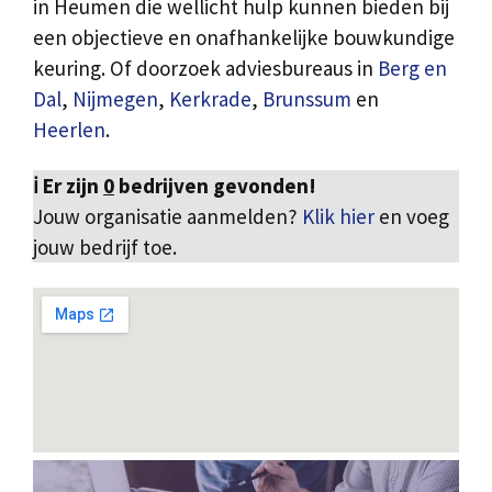
in Heumen die wellicht hulp kunnen bieden bij
een objectieve en onafhankelijke bouwkundige
keuring. Of doorzoek adviesbureaus in
Berg en
Dal
,
Nijmegen
,
Kerkrade
,
Brunssum
en
Heerlen
.
ℹ️ Er zijn
0
bedrijven gevonden!
Jouw organisatie aanmelden?
Klik hier
en voeg
jouw bedrijf toe.