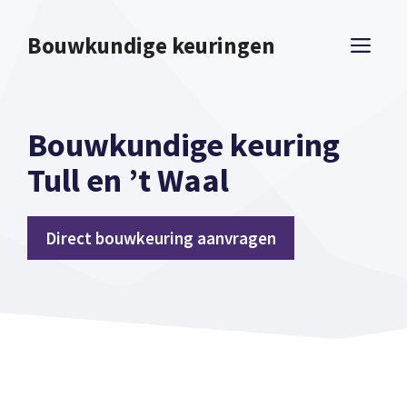
Spring
naar
Bouwkundige keuringen
ME
inhoud
Bouwkundige keuring
Tull en ’t Waal
Direct bouwkeuring aanvragen