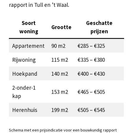
rapport in Tull en ’t Waal.
Soort
Geschatte
Grootte
woning
prijzen
Appartement
90 m2
€285 – €325
Rijwoning
115 m2
€335 – €380
Hoekpand
140 m2
€400 – €430
2-onder-1
153 m2
€465 – €505
kap
Herenhuis
199 m2
€505 – €545
Schema met een prijsindicatie voor een bouwkundig rapport