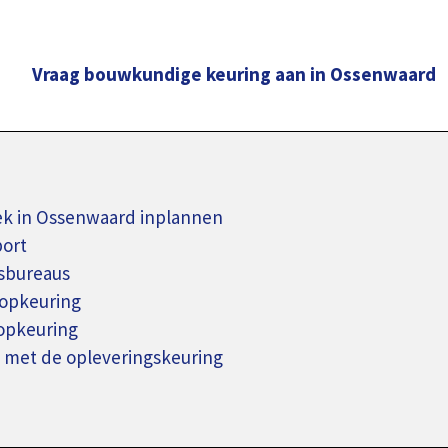
Vraag bouwkundige keuring aan in Ossenwaard
k in Ossenwaard inplannen
port
sbureaus
oopkeuring
oopkeuring
 met de opleveringskeuring