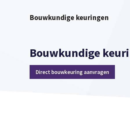
Spring
naar
Bouwkundige keuringen
inhoud
Bouwkundige keur
Direct bouwkeuring aanvragen