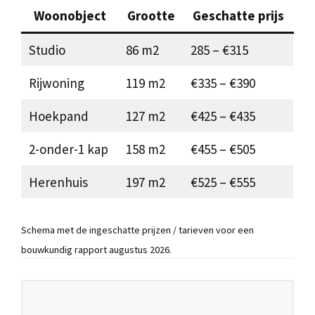
Woonobject
Grootte
Geschatte prijs
Studio
86 m2
285 – €315
Rijwoning
119 m2
€335 – €390
Hoekpand
127 m2
€425 – €435
2-onder-1 kap
158 m2
€455 – €505
Herenhuis
197 m2
€525 – €555
Schema met de ingeschatte prijzen / tarieven voor een
bouwkundig rapport augustus 2026.