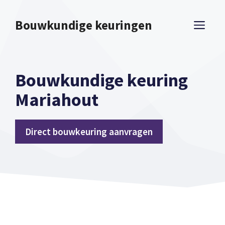
Spring
naar
Bouwkundige keuringen
ME
inhoud
Bouwkundige keuring
Mariahout
Direct bouwkeuring aanvragen