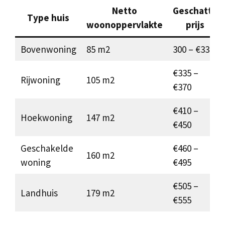
Netto
Geschatte
Type huis
woonoppervlakte
prijs
Bovenwoning
85 m2
300 – €330
€335 –
Rijwoning
105 m2
€370
€410 –
Hoekwoning
147 m2
€450
Geschakelde
€460 –
160 m2
woning
€495
€505 –
Landhuis
179 m2
€555