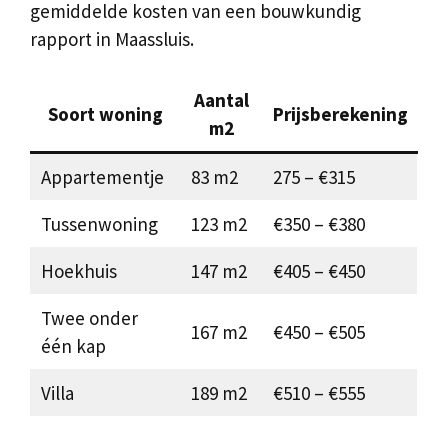
gemiddelde kosten van een bouwkundig
rapport in Maassluis.
Aantal
Soort woning
Prijsberekening
m2
Appartementje
83 m2
275 – €315
Tussenwoning
123 m2
€350 – €380
Hoekhuis
147 m2
€405 – €450
Twee onder
167 m2
€450 – €505
één kap
Villa
189 m2
€510 – €555