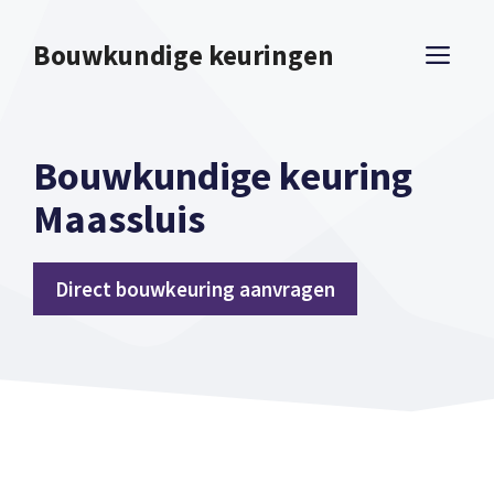
Spring
naar
Bouwkundige keuringen
ME
inhoud
Bouwkundige keuring
Maassluis
Direct bouwkeuring aanvragen