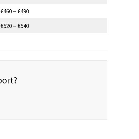
€460 – €490
€520 – €540
port?