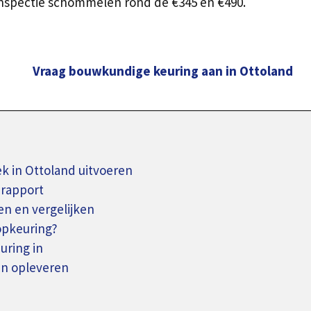
nspectie schommelen rond de €345 en €490.
Vraag bouwkundige keuring aan in Ottoland
 in Ottoland uitvoeren
rapport
n en vergelijken
opkeuring?
uring in
n opleveren