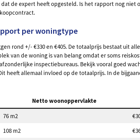
dat de expert heeft opgesteld. Is het rapport nog niet o
koopcontract.
apport per woningtype
en rond +/- €330 en €405. De totaalprijs bestaat uit al
 plek van de woning is van belang omdat er soms reisko
e afzonderlijke inspectiebureaus. Bekijk vooral goed wa
t heeft allemaal invloed op de totaalprijs. In de bijgaa
Netto woonoppervlakte
76 m2
€30
108 m2
€36