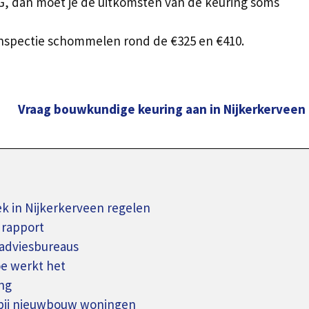
G, dan moet je de uitkomsten van de keuring soms
nspectie schommelen rond de €325 en €410.
Vraag bouwkundige keuring aan in Nijkerkerveen
 in Nijkerkerveen regelen
 rapport
adviesbureaus
oe werkt het
ng
 bij nieuwbouw woningen