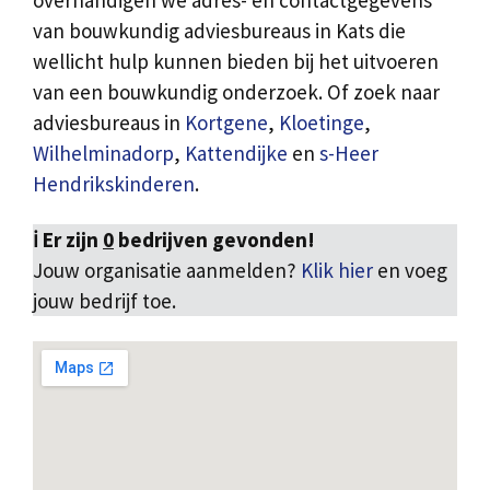
overhandigen we adres- en contactgegevens
van bouwkundig adviesbureaus in Kats die
wellicht hulp kunnen bieden bij het uitvoeren
van een bouwkundig onderzoek. Of zoek naar
adviesbureaus in
Kortgene
,
Kloetinge
,
Wilhelminadorp
,
Kattendijke
en
s-Heer
Hendrikskinderen
.
ℹ️ Er zijn
0
bedrijven gevonden!
Jouw organisatie aanmelden?
Klik hier
en voeg
jouw bedrijf toe.