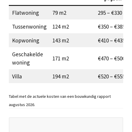
Flatwoning
79 m2
295 – €330
Tussenwoning
124 m2
€350 – €385
Kopwoning
143 m2
€410 – €435
Geschakelde
171 m2
€470 – €500
woning
Villa
194 m2
€520 – €555
Tabel met de actuele kosten van een bouwkundig rapport
augustus 2026.