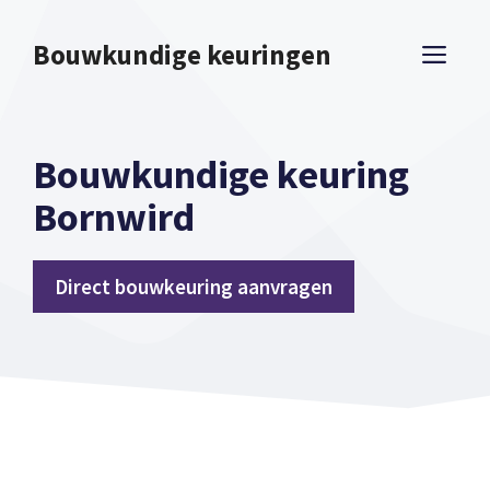
Spring
naar
Bouwkundige keuringen
ME
inhoud
Bouwkundige keuring
Bornwird
Direct bouwkeuring aanvragen