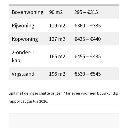
Bovenwoning
90 m2
295 – €315
Rijwoning
119 m2
€360 – €385
Kopwoning
137 m2
€425 – €440
2-onder-1
165 m2
€455 – €485
kap
Vrijstaand
196 m2
€530 – €545
Lijst met de ingeschatte prijzen / tarieven voor een bouwkundig
rapport augustus 2026.