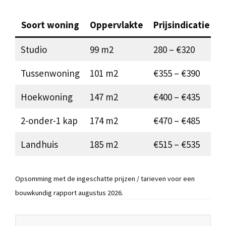
Soort woning
Oppervlakte
Prijsindicatie
Studio
99 m2
280 – €320
Tussenwoning
101 m2
€355 – €390
Hoekwoning
147 m2
€400 – €435
2-onder-1 kap
174 m2
€470 – €485
Landhuis
185 m2
€515 – €535
Opsomming met de ingeschatte prijzen / tarieven voor een
bouwkundig rapport augustus 2026.