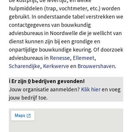
de kostprijs, de levertijd, en welke
hulpmiddelen (trap, vochtmeter, etc.) worden
gebruikt. In onderstaande tabel verstrekken we
contactgegevens van bouwkundig
adviesbureaus in Noordwelle die je wellicht van
dienst kunnen zijn bij een grondige en
onpartijdige bouwkundige keuring. Of doorzoek
adviesbureaus in
Renesse
,
Ellemeet
,
Scharendijke
,
Kerkwerve
en
Brouwershaven
.
ℹ️ Er zijn
0
bedrijven gevonden!
Jouw organisatie aanmelden?
Klik hier
en voeg
jouw bedrijf toe.