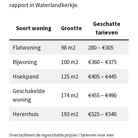
rapport in Waterlandkerkje.
Geschatte
Soort woning
Grootte
tarieven
Flatwoning
98 m2
280 – €305
Rijwoning
100 m2
€360 – €375
Hoekpand
125 m2
€405 – €445
Geschakelde
174 m2
€455 – €490
woning
Herenhuis
193 m2
€525 – €540
Overzichtmet de ingeschatte prijzen / tarieven voor een