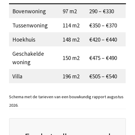
Bovenwoning
97 m2
290 – €330
Tussenwoning
114 m2
€350 – €370
Hoekhuis
148 m2
€420 – €440
Geschakelde
150 m2
€475 – €490
woning
Villa
196 m2
€505 – €540
Schema met de tarieven van een bouwkundig rapport augustus
2026.