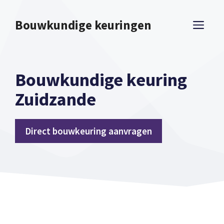
Spring
naar
Bouwkundige keuringen
ME
inhoud
Bouwkundige keuring
Zuidzande
Direct bouwkeuring aanvragen