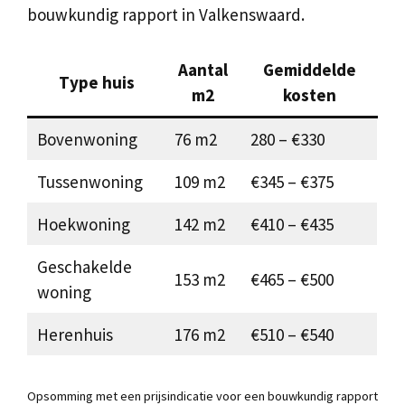
bouwkundig rapport in Valkenswaard.
Aantal
Gemiddelde
Type huis
m2
kosten
Bovenwoning
76 m2
280 – €330
Tussenwoning
109 m2
€345 – €375
Hoekwoning
142 m2
€410 – €435
Geschakelde
153 m2
€465 – €500
woning
Herenhuis
176 m2
€510 – €540
Opsomming met een prijsindicatie voor een bouwkundig rapport