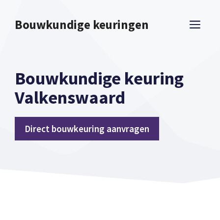
Spring
naar
Bouwkundige keuringen
ME
inhoud
Bouwkundige keuring
Valkenswaard
Direct bouwkeuring aanvragen