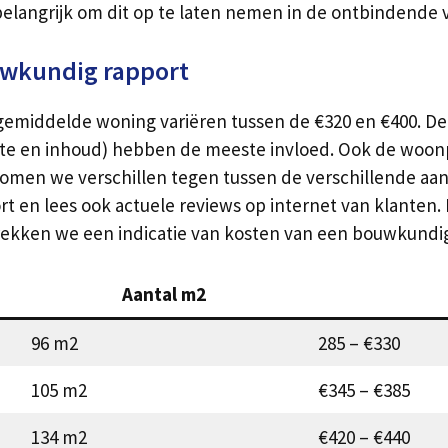
 belangrijk om dit op te laten nemen in de ontbindend
uwkundig rapport
middelde woning variëren tussen de €320 en €400. De p
te en inhoud) hebben de meeste invloed. Ook de woonp
men we verschillen tegen tussen de verschillende aan
t en lees ook actuele reviews op internet van klanten. Di
strekken we een indicatie van kosten van een bouwkundi
Aantal m2
96 m2
285 – €330
105 m2
€345 – €385
134 m2
€420 – €440