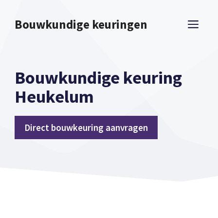
Spring
naar
Bouwkundige keuringen
ME
inhoud
Bouwkundige keuring
Heukelum
Direct bouwkeuring aanvragen