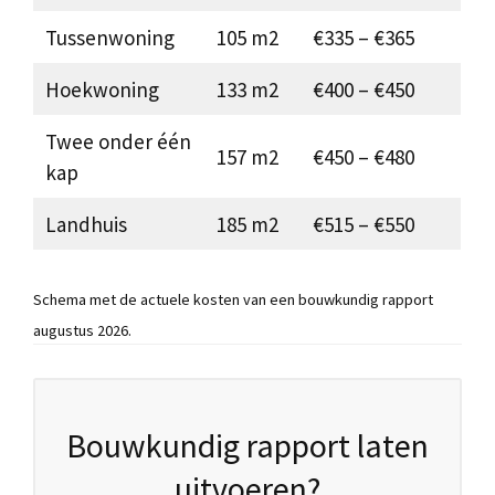
Tussenwoning
105 m2
€335 – €365
Hoekwoning
133 m2
€400 – €450
Twee onder één
157 m2
€450 – €480
kap
Landhuis
185 m2
€515 – €550
Schema met de actuele kosten van een bouwkundig rapport
augustus 2026.
Bouwkundig rapport laten
uitvoeren?