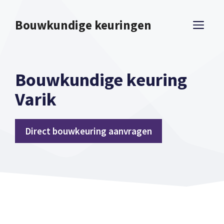
Spring
naar
Bouwkundige keuringen
ME
inhoud
Bouwkundige keuring
Varik
Direct bouwkeuring aanvragen