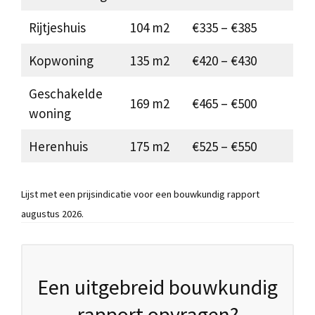
Rijtjeshuis
104 m2
€335 – €385
Kopwoning
135 m2
€420 – €430
Geschakelde
169 m2
€465 – €500
woning
Herenhuis
175 m2
€525 – €550
Lijst met een prijsindicatie voor een bouwkundig rapport
augustus 2026.
Een uitgebreid bouwkundig
rapport opvragen?