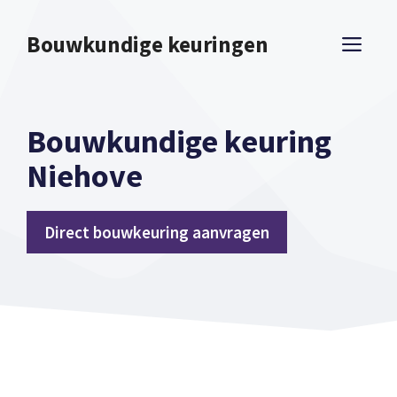
Spring
naar
Bouwkundige keuringen
ME
inhoud
Bouwkundige keuring
Niehove
Direct bouwkeuring aanvragen