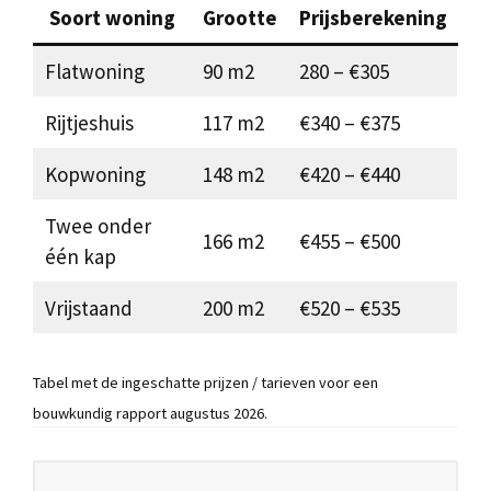
Soort woning
Grootte
Prijsberekening
Flatwoning
90 m2
280 – €305
Rijtjeshuis
117 m2
€340 – €375
Kopwoning
148 m2
€420 – €440
Twee onder
166 m2
€455 – €500
één kap
Vrijstaand
200 m2
€520 – €535
Tabel met de ingeschatte prijzen / tarieven voor een
bouwkundig rapport augustus 2026.