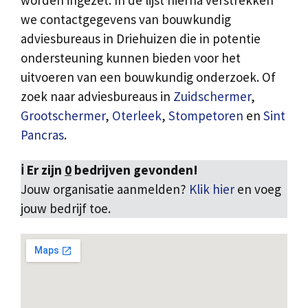
worden ingezet. In de lijst hierna verstrekken
we contactgegevens van bouwkundig
adviesbureaus in Driehuizen die in potentie
ondersteuning kunnen bieden voor het
uitvoeren van een bouwkundig onderzoek. Of
zoek naar adviesbureaus in
Zuidschermer
,
Grootschermer
,
Oterleek
,
Stompetoren
en
Sint
Pancras
.
ℹ️ Er zijn
0
bedrijven gevonden!
Jouw organisatie aanmelden?
Klik hier
en voeg
jouw bedrijf toe.