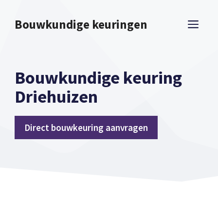
Spring
naar
Bouwkundige keuringen
ME
inhoud
Bouwkundige keuring
Driehuizen
Direct bouwkeuring aanvragen