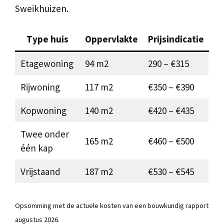
Sweikhuizen.
Type huis
Oppervlakte
Prijsindicatie
Etagewoning
94 m2
290 – €315
Rijwoning
117 m2
€350 – €390
Kopwoning
140 m2
€420 – €435
Twee onder
165 m2
€460 – €500
één kap
Vrijstaand
187 m2
€530 – €545
Opsomming met de actuele kosten van een bouwkundig rapport
augustus 2026.