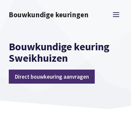
Spring
naar
Bouwkundige keuringen
ME
inhoud
Bouwkundige keuring
Sweikhuizen
Direct bouwkeuring aanvragen