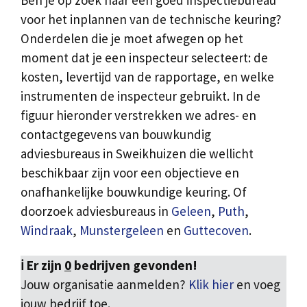
Ben je op zoek naar een goed inspectiebureau
voor het inplannen van de technische keuring?
Onderdelen die je moet afwegen op het
moment dat je een inspecteur selecteert: de
kosten, levertijd van de rapportage, en welke
instrumenten de inspecteur gebruikt. In de
figuur hieronder verstrekken we adres- en
contactgegevens van bouwkundig
adviesbureaus in Sweikhuizen die wellicht
beschikbaar zijn voor een objectieve en
onafhankelijke bouwkundige keuring. Of
doorzoek adviesbureaus in
Geleen
,
Puth
,
Windraak
,
Munstergeleen
en
Guttecoven
.
ℹ️ Er zijn
0
bedrijven gevonden!
Jouw organisatie aanmelden?
Klik hier
en voeg
jouw bedrijf toe.