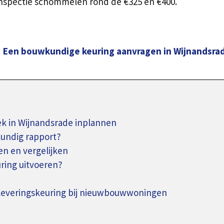
nspectie schommelen rond de €325 en €400.
Een bouwkundige keuring aanvragen in Wijnandsra
 in Wijnandsrade inplannen
kundig rapport?
n en vergelijken
ing uitvoeren?
pleveringskeuring bij nieuwbouwwoningen