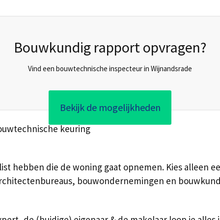
Bouwkundig rapport opvragen?
Vind een bouwtechnische inspecteur in Wijnandsrade
Bekijk de mogelijkheden
bouwtechnische keuring
st hebben die de woning gaat opnemen. Kies alleen een 
 architectenbureaus, bouwondernemingen en bouwkundig
rt, de (huidige) eigenaar & de makelaar loop je alles 