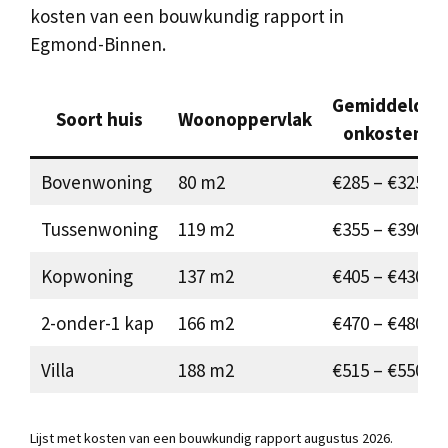
kosten van een bouwkundig rapport in
Egmond-Binnen.
Gemiddelde
Soort huis
Woonoppervlak
onkosten
Bovenwoning
80 m2
€285 – €325
Tussenwoning
119 m2
€355 – €390
Kopwoning
137 m2
€405 – €430
2-onder-1 kap
166 m2
€470 – €480
Villa
188 m2
€515 – €550
Lijst met kosten van een bouwkundig rapport augustus 2026.