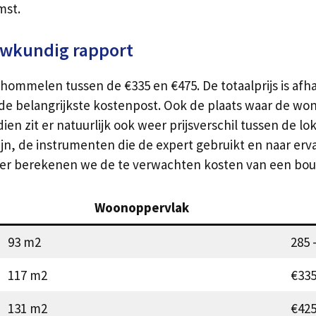
mst.
uwkundig rapport
ommelen tussen de €335 en €475. De totaalprijs is afha
 belangrijkste kostenpost. Ook de plaats waar de woni
 zit er natuurlijk ook weer prijsverschil tussen de lo
jn, de instrumenten die de expert gebruikt en naar erva
eronder berekenen we de te verwachten kosten van een b
Woonoppervlak
93 m2
285 
117 m2
€335
131 m2
€425