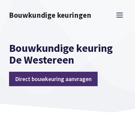
Spring
naar
Bouwkundige keuringen
ME
inhoud
Bouwkundige keuring
De Westereen
Direct bouwkeuring aanvragen