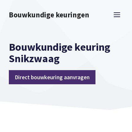
Spring
naar
Bouwkundige keuringen
ME
inhoud
Bouwkundige keuring
Snikzwaag
Direct bouwkeuring aanvragen