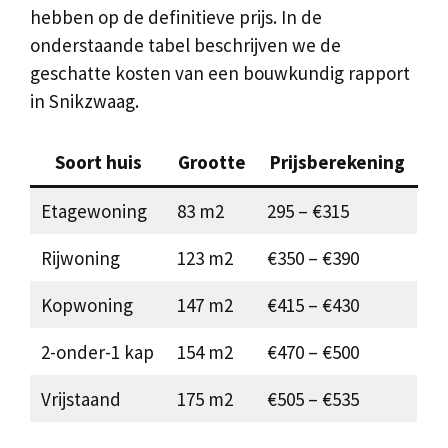
hebben op de definitieve prijs. In de
onderstaande tabel beschrijven we de
geschatte kosten van een bouwkundig rapport
in Snikzwaag.
Soort huis
Grootte
Prijsberekening
Etagewoning
83 m2
295 – €315
Rijwoning
123 m2
€350 – €390
Kopwoning
147 m2
€415 – €430
2-onder-1 kap
154 m2
€470 – €500
Vrijstaand
175 m2
€505 – €535