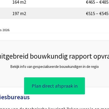
164 m2
€465 – €485
197 m2
€515 – €545
s 2026.
uitgebreid bouwkundig rapport opvr
Bekijk info van gespecialiseerde bouwkundigen in de regio
Plan direct afspraak in
iesbureaus