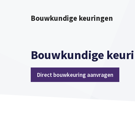
Spring
naar
Bouwkundige keuringen
inhoud
Bouwkundige keur
Direct bouwkeuring aanvragen