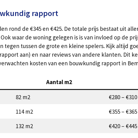
uwkundig rapport
rond de €345 en €425. De totale prijs bestaat uit alle
ok waar de woning gelegen is is van invloed op de pri
tegen tussen de grote en kleine spelers. Kijk altijd g
apport aan) en naar reviews van andere klanten. Dit kent 
 verwachten kosten van een bouwkundig rapport in Bem
Aantal m2
82 m2
€280 – €310
114 m2
€355 – €365
132 m2
€420 – €445