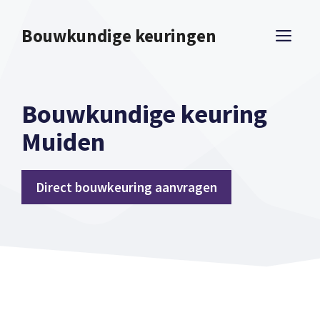
Spring
naar
Bouwkundige keuringen
ME
inhoud
Bouwkundige keuring
Muiden
Direct bouwkeuring aanvragen