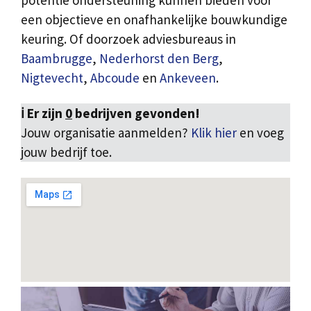
potentie ondersteuning kunnen bieden voor
een objectieve en onafhankelijke bouwkundige
keuring. Of doorzoek adviesbureaus in
Baambrugge
,
Nederhorst den Berg
,
Nigtevecht
,
Abcoude
en
Ankeveen
.
ℹ️ Er zijn
0
bedrijven gevonden!
Jouw organisatie aanmelden?
Klik hier
en voeg
jouw bedrijf toe.