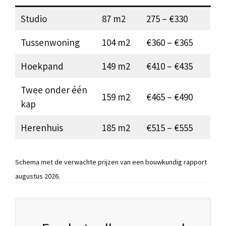
Studio
87 m2
275 – €330
Tussenwoning
104 m2
€360 – €365
Hoekpand
149 m2
€410 – €435
Twee onder één
159 m2
€465 – €490
kap
Herenhuis
185 m2
€515 – €555
Schema met de verwachte prijzen van een bouwkundig rapport
augustus 2026.