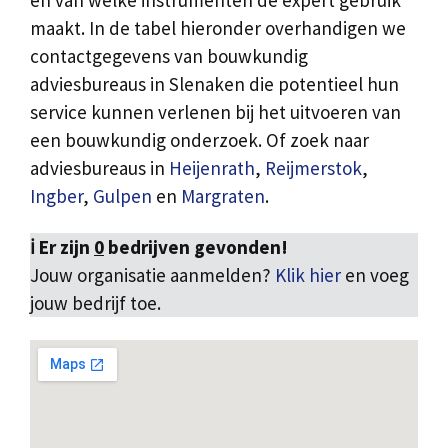
en van welke instrumenten de expert gebruik
maakt. In de tabel hieronder overhandigen we
contactgegevens van bouwkundig
adviesbureaus in Slenaken die potentieel hun
service kunnen verlenen bij het uitvoeren van
een bouwkundig onderzoek. Of zoek naar
adviesbureaus in
Heijenrath
,
Reijmerstok
,
Ingber
,
Gulpen
en
Margraten
.
ℹ️ Er zijn
0
bedrijven gevonden!
Jouw organisatie aanmelden?
Klik hier
en voeg
jouw bedrijf toe.