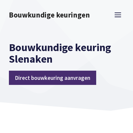
Spring
naar
Bouwkundige keuringen
ME
inhoud
Bouwkundige keuring
Slenaken
Direct bouwkeuring aanvragen