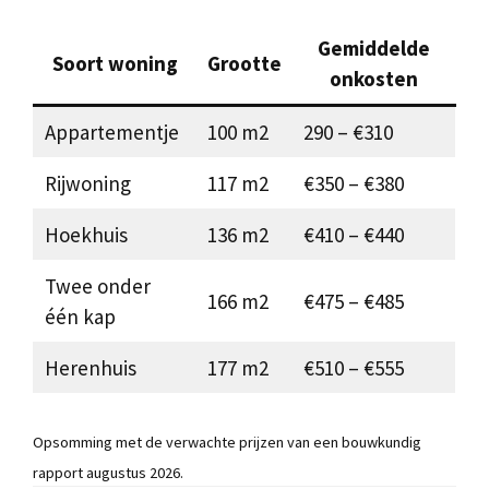
Gemiddelde
Soort woning
Grootte
onkosten
Appartementje
100 m2
290 – €310
Rijwoning
117 m2
€350 – €380
Hoekhuis
136 m2
€410 – €440
Twee onder
166 m2
€475 – €485
één kap
Herenhuis
177 m2
€510 – €555
Opsomming met de verwachte prijzen van een bouwkundig
rapport augustus 2026.