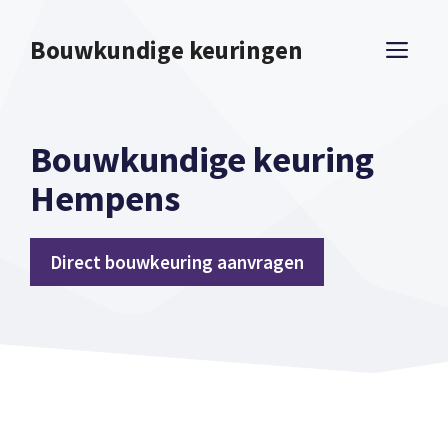
Spring
naar
Bouwkundige keuringen
ME
inhoud
Bouwkundige keuring
Hempens
Direct bouwkeuring aanvragen