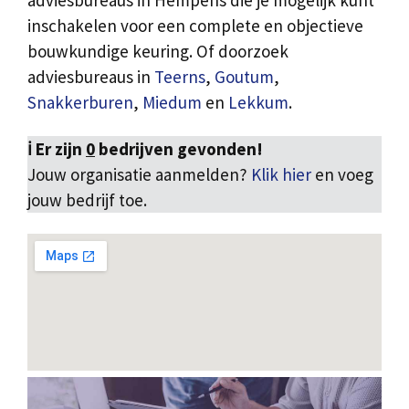
adviesbureaus in Hempens die je mogelijk kunt
inschakelen voor een complete en objectieve
bouwkundige keuring. Of doorzoek
adviesbureaus in
Teerns
,
Goutum
,
Snakkerburen
,
Miedum
en
Lekkum
.
ℹ️ Er zijn
0
bedrijven gevonden!
Jouw organisatie aanmelden?
Klik hier
en voeg
jouw bedrijf toe.