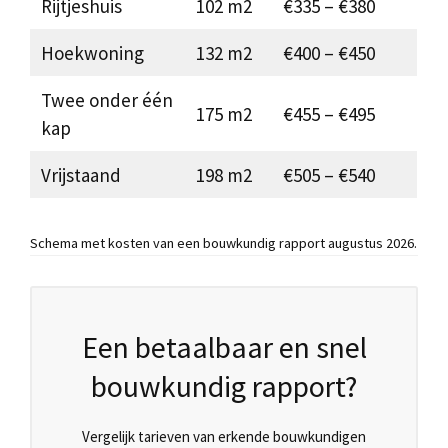
Rijtjeshuis
102 m2
€335 – €380
Hoekwoning
132 m2
€400 – €450
Twee onder één
175 m2
€455 – €495
kap
Vrijstaand
198 m2
€505 – €540
Schema met kosten van een bouwkundig rapport augustus 2026.
Een betaalbaar en snel
bouwkundig rapport?
Vergelijk tarieven van erkende bouwkundigen